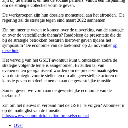
zijn bij de thema’s, en met de sociale partners, vanuit een inspanning
om de strategie collectief vorm te geven.
De werkgroepen zijn hun dossiers momenteel aan het afronden. De
regering zal de strategie tegen eind maart 2022 aannemen.
Zin om meer te weten te komen over de uitwerking van de strategie
en over de verschillende thema’s? Raadpleeg de presentatie die de
bij de strategie betrokken besturen hierover gaven tijdens het
symposium ‘De economie van de toekomst’ op 23 november
op
deze link
.
Het vervolg van het GSET-avontuur kunt u ontdekken zodra de
strategie volgende lente is aangenomen. Er zullen tal van
evenementen georganiseerd worden om de precieze maatregelen
van de strategie voor te stellen en om alle gewestelijke actoren de
kans te geven om deel te nemen aan de gewestelijke transitie.
Samen geven we vorm aan de gewestelijke economie van de
toekomst!
Zin om het nieuws in verband met de GSET te volgen? Abonneer u
op de mailinglist van de transitie:
https://www.economictransition.brussels/contact
Over