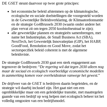
DE GSET steunt daarvoor op twee grote principes:
het economische beleid afstemmen op de klimatologische,
ecologische en sociale doelstellingen die voorgesteld worden
in de Gewestelijke Beleidsverklaring, de Klimaatordonnantie
en de strategie Go4Brussels 2030 (waarin onder andere het
plan vervat zit om tegen 2050 koolstofneutraal te zijn);
alle gewestelijke plannen en strategieën samenbrengen, met
name het Industrieplan, de Small Business Act (SBA),
NextTech, het Gewestelijk Innovatieplan (GIP), het HABP,
GoodFood, Renolution en Good Move, zodat het
sectorspecifiek beleid coherent is met de algemene
beleidsvisie.
De strategie Go4Brussels 2030 gaat een sterk engagement aan
tegenover de bedrijven: “
De regering wil dat tegen 2030 alleen nog
maar de sociaal en ecologisch voorbeeldige economische modellen
in aanmerking komen voor overheidssteun vanwege het gewest.
”
De drijfveer van de GSET is bedrijven daarin begeleiden, en de
strategie wil daarbij inclusief zijn. Het gaat niet om een
ogenblikkelijke maar om een geleidelijke transitie, met maatregelen
gaande van een bedrijf op weg helpen met ecologisch beheer tot het
volledig omgooien van een bedrijfsmodel.