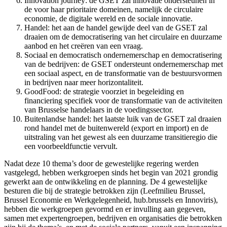
Innovation journey: de GSET zal innovatie ondersteunen in
de voor haar prioritaire domeinen, namelijk de circulaire
economie, de digitale wereld en de sociale innovatie.
Handel: het aan de handel gewijde deel van de GSET zal
draaien om de democratisering van het circulaire en duurzame
aanbod en het creëren van een vraag.
Sociaal en democratisch ondernemerschap en democratisering
van de bedrijven: de GSET ondersteunt ondernemerschap met
een sociaal aspect, en de transformatie van de bestuursvormen
in bedrijven naar meer horizontaliteit.
GoodFood: de strategie voorziet in begeleiding en
financiering specifiek voor de transformatie van de activiteiten
van Brusselse handelaars in de voedingssector.
Buitenlandse handel: het laatste luik van de GSET zal draaien
rond handel met de buitenwereld (export en import) en de
uitstraling van het gewest als een duurzame transitieregio die
een voorbeeldfunctie vervult.
Nadat deze 10 thema’s door de gewestelijke regering werden
vastgelegd, hebben werkgroepen sinds het begin van 2021 grondig
gewerkt aan de ontwikkeling en de planning. De 4 gewestelijke
besturen die bij de strategie betrokken zijn (Leefmilieu Brussel,
Brussel Economie en Werkgelegenheid, hub.brussels en Innoviris),
hebben die werkgroepen gevormd en er invulling aan gegeven,
samen met expertengroepen, bedrijven en organisaties die betrokken