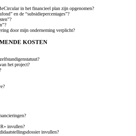
eCircular in het financieel plan zijn opgenomen?
plafond” en de “subsidiepercentages”?
osten”?
en”?
iering door mijn onderneming verplicht?
OMENDE KOSTEN
zelfstandigenstatuut?
van het project?
?
ve?
inancieringen?
HR» invullen?
idaatstellingsdossier invullen?