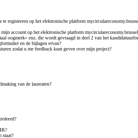
te registreren op het elektronische platform mycirculareconomy.brusse
 mijn account op het elektronische platform mycirculareconomy.brussel
ciaal oogmerk» enz. die wordt gevraagd in deel 2 van het kandidatuurfo
gformulier en de bijlagen ervan?
sturen zodat u me feedback kunt geven over mijn project?
ndmaking van de laureaten?
troleerd?
-HR?
 staat?