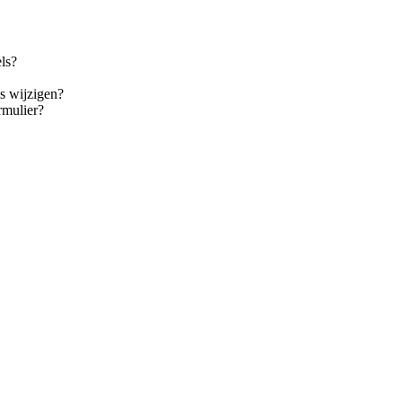
ls?
s wijzigen?
rmulier?