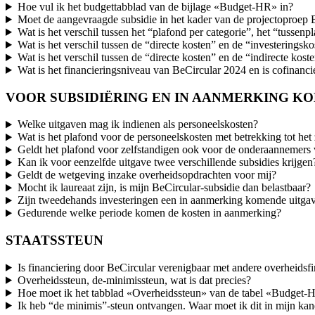
Hoe vul ik het budgettabblad van de bijlage «Budget-HR» in?
Moet de aangevraagde subsidie in het kader van de projectoproep B
Wat is het verschil tussen het “plafond per categorie”, het “tussen
Wat is het verschil tussen de “directe kosten” en de “investeringsk
Wat is het verschil tussen de “directe kosten” en de “indirecte kost
Wat is het financieringsniveau van BeCircular 2024 en is cofinanc
VOOR SUBSIDIËRING EN IN AANMERKING K
Welke uitgaven mag ik indienen als personeelskosten?
Wat is het plafond voor de personeelskosten met betrekking tot het 
Geldt het plafond voor zelfstandigen ook voor de onderaannemers 
Kan ik voor eenzelfde uitgave twee verschillende subsidies krijgen
Geldt de wetgeving inzake overheidsopdrachten voor mij?
Mocht ik laureaat zijn, is mijn BeCircular-subsidie dan belastbaar?
Zijn tweedehands investeringen een in aanmerking komende uitga
Gedurende welke periode komen de kosten in aanmerking?
STAATSSTEUN
Is financiering door BeCircular verenigbaar met andere overheidsf
Overheidssteun, de-minimissteun, wat is dat precies?
Hoe moet ik het tabblad «Overheidssteun» van de tabel «Budget-
Ik heb “de minimis”-steun ontvangen. Waar moet ik dit in mijn kand