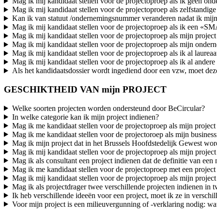
Mag ik mij kandidaat stellen voor de projectoproep als ik geen 
Mag ik mij kandidaat stellen voor de projectoproep als zelfstandige
Kan ik van statuut /ondernemingsnummer veranderen nadat ik mijn
Mag ik mij kandidaat stellen voor de projectoproep als ik een «SMAR
Mag ik mij kandidaat stellen voor de projectoproep als mijn projec
Mag ik mij kandidaat stellen voor de projectoproep als mijn onderne
Mag ik mij kandidaat stellen voor de projectoproep als ik al laureaa
Mag ik mij kandidaat stellen voor de projectoproep als ik al ander
Als het kandidaatsdossier wordt ingediend door een vzw, moet deze 
GESCHIKTHEID VAN mijn PROJECT
Welke soorten projecten worden ondersteund door BeCircular?
In welke categorie kan ik mijn project indienen?
Mag ik me kandidaat stellen voor de projectoproep als mijn project
Mag ik me kandidaat stellen voor de projectoroep als mijn businessm
Mag ik mijn project dat in het Brussels Hoofdstedelijk Gewest word
Mag ik mij kandidaat stellen voor de projectoproep als mijn project
Mag ik als consultant een project indienen dat de definitie van ee
Mag ik me kandidaat stellen voor de projectoproep met een project 
Mag ik mij kandidaat stellen voor de projectoproep als mijn project 
Mag ik als projectdrager twee verschillende projecten indienen in 
Ik heb verschillende ideeën voor een project, moet ik ze in verschi
Voor mijn project is een milieuvergunning of -verklaring nodig: wa