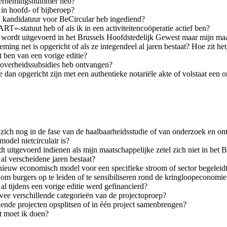
ondernemingsnummer heb?
 in hoofd- of bijberoep?
 kandidatuur voor BeCircular heb ingediend?
T»-statuut heb of als ik in een activiteitencoöperatie actief ben?
t wordt uitgevoerd in het Brussels Hoofdstedelijk Gewest maar mijn maa
ming net is opgericht of als ze integendeel al jaren bestaat? Hoe zit h
t ben van een vorige editie?
e overheidssubsidies heb ontvangen?
dan opgericht zijn met een authentieke notariële akte of volstaat een 
 zich nog in de fase van de haalbaarheidsstudie of van onderzoek en o
odel nietcirculair is?
t uitgevoerd indienen als mijn maatschappelijke zetel zich niet in het
 al verscheidene jaren bestaat?
n nieuw economisch model voor een specifieke stroom of sector begeleid
om burgers op te leiden of te sensibiliseren rond de kringloopeconomie
al tijdens een vorige editie werd gefinancierd?
twee verschillende categorieën van de projectoproep?
llende projecten opsplitsen of in één project samenbrengen?
t moet ik doen?