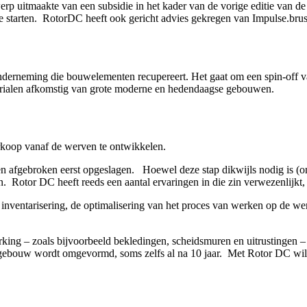
erp uitmaakte van een subsidie in het kader van de vorige editie van 
 te starten. RotorDC heeft ook gericht advies gekregen van Impulse.brus
derneming die bouwelementen recupereert. Het gaat om een spin-off va
erialen afkomstig van grote moderne en hedendaagse gebouwen.
erkoop vanaf de werven te ontwikkelen.
afgebroken eerst opgeslagen. Hoewel deze stap dikwijls nodig is (om d
en. Rotor DC heeft reeds een aantal ervaringen in die zin verwezenlijkt, 
inventarisering, de optimalisering van het proces van werken op de we
king – zoals bijvoorbeeld bekledingen, scheidsmuren en uitrustingen
 gebouw wordt omgevormd, soms zelfs al na 10 jaar. Met Rotor DC wil