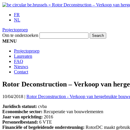
FR
NL
Projectoproep
Om te onderzoeken
MENU
Projectoproep
Laureaten
FAQ
Nieuws
Contact
Rotor Deconstruction – Verkoop van herge
10/04/2018
|
Rotor Deconstruction - Verkoop van hergebruikte bouwe
Juridisch statuut:
cvba
Economische sector:
Recuperatie van bouwelementen
Jaar van oprichting:
2016
Personeelbestand:
6 VTE
Financiële of begeleidende ondersteuning:
RotorDC maakt gebruik va