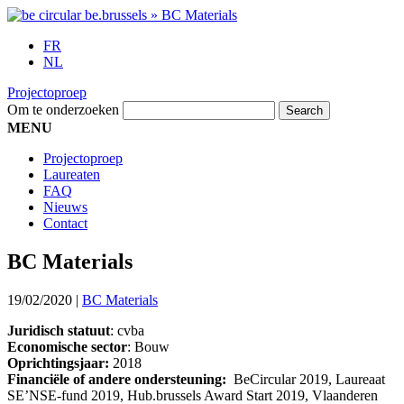
FR
NL
Projectoproep
Om te onderzoeken
MENU
Projectoproep
Laureaten
FAQ
Nieuws
Contact
BC Materials
19/02/2020
|
BC Materials
Juridisch statuut
: cvba
Economische sector
: Bouw
Oprichtingsjaar:
2018
Financiële of andere ondersteuning:
BeCircular 2019, Laureaat
SE’NSE-fund 2019, Hub.brussels Award Start 2019, Vlaanderen