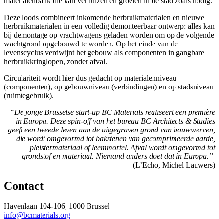
materialenbank die kan verhuizen en groeien in de stad zoals nodig.
Deze loods combineert inkomende herbruikmaterialen en nieuwe
herbruikmaterialen in een volledig demonteerbaar ontwerp: alles kan
bij demontage op vrachtwagens geladen worden om op de volgende
wachtgrond opgebouwd te worden. Op het einde van de
levenscyclus verdwijnt het gebouw als componenten in gangbare
herbruikkringlopen, zonder afval.
Circulariteit wordt hier dus gedacht op materialenniveau
(componenten), op gebouwniveau (verbindingen) en op stadsniveau
(ruimtegebruik).
“De jonge Brusselse start-up BC Materials realiseert een première
in Europa. Deze spin-off van het bureau BC Architects & Studies
geeft een tweede leven aan de uitgegraven grond van bouwwerven,
die wordt omgevormd tot bakstenen van gecomprimeerde aarde,
pleistermateriaal of leemmortel. Afval wordt omgevormd tot
grondstof en materiaal. Niemand anders doet dat in Europa.”
(L’Echo, Michel Lauwers)
Contact
Havenlaan 104-106, 1000 Brussel
info@bcmaterials.org