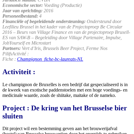
Economische sector:
Voeding (Productie)
Jaar van oprichting:
2016
Personeelbestand:
4
Financiële of begeleidende ondersteuning:
Ondersteund door
Leefilieu Brussel in het kader van de Projectoproep Be Circular
2016 – Beurs van Village Finance en van de projectoproep Bruxell-
ES van SAW-B – Begeleiding door Village Partenaire, Impulse,
JobYourself en Microstart
Partners:
Vert d’Iris, Brussels Beer Project, Ferme Nos
PilifsActivité :
Fiche :
Champignon_fiche-bc-laureats-NL
Activiteit :
Le champignon de Bruxelles is een bedrijf dat gespecialiseerd is in
de kweek van exotische paddenstoelen met een hoge voedings- en
medicinale waarde, zoals de shiitake, maitake of de nameko.
Project : De kring van het Brusselse bier
sluiten
Dit project wil een bestemming geven aan het brouwerijafval
(bostel) van Brusselse brouwerijen door het enerzijds te gebruiken