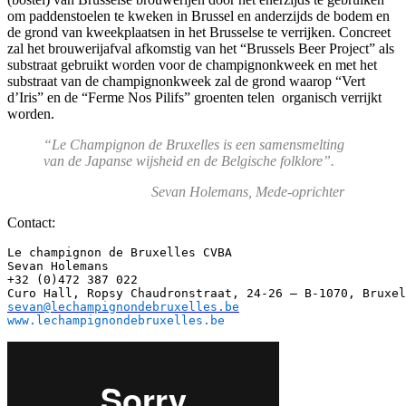
om paddenstoelen te kweken in Brussel en anderzijds de bodem en
de grond van kweekplaatsen in het Brusselse te verrijken. Concreet
zal het brouwerijafval afkomstig van het “Brussels Beer Project” als
substraat gebruikt worden voor de champignonkweek en met het
substraat van de champignonkweek zal de grond waarop “Vert
d’Iris” en de “Ferme Nos Pilifs” groenten telen organisch verrijkt
worden.
“Le Champignon de Bruxelles is een samensmelting
van de Japanse wijsheid en de Belgische folklore”.
Sevan Holemans, Mede-oprichter
Contact:
Le champignon de Bruxelles CVBA

Sevan Holemans

+32 (0)472 387 022

sevan@lechampignondebruxelles.be
www.lechampignondebruxelles.be              