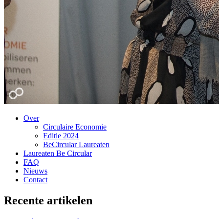
Over
Circulaire Economie
Editie 2024
BeCircular Laureaten
Laureaten Be Circular
FAQ
Nieuws
Contact
Recente artikelen