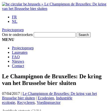
FR
NL
Projectoproep
Om te onderzoeken
MENU
Projectoproep
Laureaten
FAQ
Nieuws
Contact
Le Champignon de Bruxelles: De kring
van het Brusselse bier sluiten
07/04/2017
|
Le Champignon de Bruxelles: De kring van het
Brusselse bier sluiten
|
Ecodesign
,
Industriële
ecologie
,
Recycleren
,
Voedingssector
Juridisch statuut:
CVBA