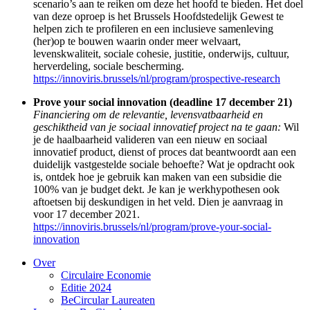
scenario’s aan te reiken om deze het hoofd te bieden. Het doel
van deze oproep is het Brussels Hoofdstedelijk Gewest te
helpen zich te profileren en een inclusieve samenleving
(her)op te bouwen waarin onder meer welvaart,
levenskwaliteit, sociale cohesie, justitie, onderwijs, cultuur,
herverdeling, sociale bescherming.
https://innoviris.brussels/nl/program/prospective-research
Prove your social innovation (deadline 17 december 21)
Financiering om de relevantie, levensvatbaarheid en
geschiktheid van je sociaal innovatief project na te gaan:
Wil
je de haalbaarheid valideren van een nieuw en sociaal
innovatief product, dienst of proces dat beantwoordt aan een
duidelijk vastgestelde sociale behoefte? Wat je opdracht ook
is, ontdek hoe je gebruik kan maken van een subsidie die
100% van je budget dekt. Je kan je werkhypothesen ook
aftoetsen bij deskundigen in het veld. Dien je aanvraag in
voor 17 december 2021.
https://innoviris.brussels/nl/program/prove-your-social-
innovation
Over
Circulaire Economie
Editie 2024
BeCircular Laureaten