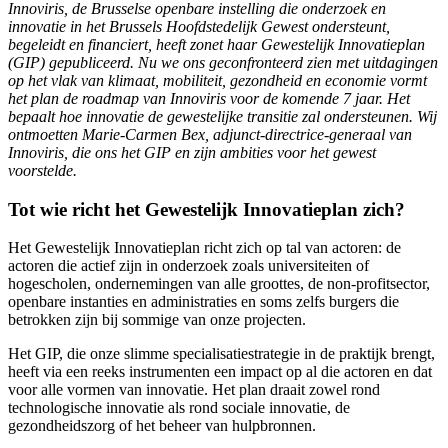
Innoviris, de Brusselse openbare instelling die onderzoek en
innovatie in het Brussels Hoofdstedelijk Gewest ondersteunt,
begeleidt en financiert, heeft zonet haar Gewestelijk Innovatieplan
(GIP) gepubliceerd. Nu we ons geconfronteerd zien met uitdagingen
op het vlak van klimaat, mobiliteit, gezondheid en economie vormt
het plan de roadmap van Innoviris voor de komende 7 jaar. Het
bepaalt hoe innovatie de gewestelijke transitie zal ondersteunen. Wij
ontmoetten Marie-Carmen Bex, adjunct-directrice-generaal van
Innoviris, die ons het GIP en zijn ambities voor het gewest
voorstelde.
Tot wie richt het Gewestelijk Innovatieplan zich?
Het Gewestelijk Innovatieplan richt zich op tal van actoren: de
actoren die actief zijn in onderzoek zoals universiteiten of
hogescholen, ondernemingen van alle groottes, de non-profitsector,
openbare instanties en administraties en soms zelfs burgers die
betrokken zijn bij sommige van onze projecten.
Het GIP, die onze slimme specialisatiestrategie in de praktijk brengt,
heeft via een reeks instrumenten een impact op al die actoren en dat
voor alle vormen van innovatie. Het plan draait zowel rond
technologische innovatie als rond sociale innovatie, de
gezondheidszorg of het beheer van hulpbronnen.