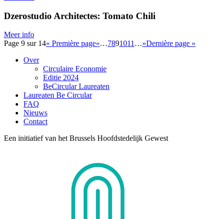
Dzerostudio Architectes: Tomato Chili
Meer info
Page 9 sur 14
« Première page
«
…
7
8
9
10
11
…
»
Dernière page »
Over
Circulaire Economie
Editie 2024
BeCircular Laureaten
Laureaten Be Circular
FAQ
Nieuws
Contact
Een initiatief van het Brussels Hoofdstedelijk Gewest