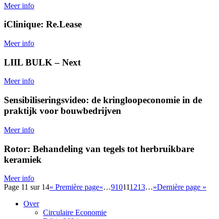
Meer info
iClinique: Re.Lease
Meer info
LIIL BULK – Next
Meer info
Sensibiliseringsvideo: de kringloopeconomie in de
praktijk voor bouwbedrijven
Meer info
Rotor: Behandeling van tegels tot herbruikbare
keramiek
Meer info
Page 11 sur 14
« Première page
«
…
9
10
11
12
13
…
»
Dernière page »
Over
Circulaire Economie