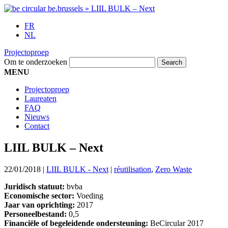
FR
NL
Projectoproep
Om te onderzoeken
MENU
Projectoproep
Laureaten
FAQ
Nieuws
Contact
LIIL BULK – Next
22/01/2018
|
LIIL BULK - Next
|
réutilisation
,
Zero Waste
Juridisch statuut:
bvba
Economische sector:
Voeding
Jaar van oprichting:
2017
Personeelbestand:
0,5
Financiële of begeleidende ondersteuning:
BeCircular 2017