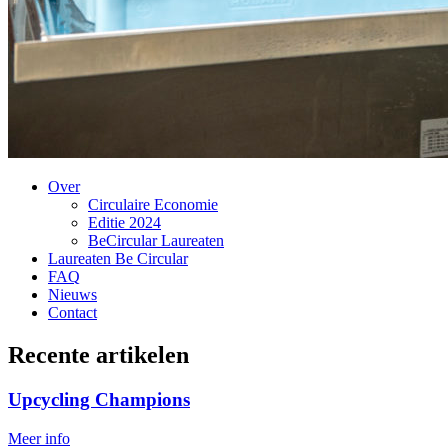
Over
Circulaire Economie
Editie 2024
BeCircular Laureaten
Laureaten Be Circular
FAQ
Nieuws
Contact
Recente artikelen
Upcycling Champions
Meer info