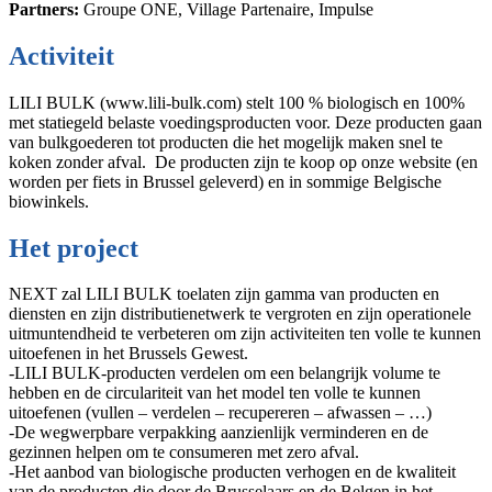
Partners:
Groupe ONE, Village Partenaire, Impulse
Activiteit
LILI BULK (www.lili-bulk.com) stelt 100 % biologisch en 100%
met statiegeld belaste voedingsproducten voor. Deze producten gaan
van bulkgoederen tot producten die het mogelijk maken snel te
koken zonder afval. De producten zijn te koop op onze website (en
worden per fiets in Brussel geleverd) en in sommige Belgische
biowinkels.
Het project
NEXT zal LILI BULK toelaten zijn gamma van producten en
diensten en zijn distributienetwerk te vergroten en zijn operationele
uitmuntendheid te verbeteren om zijn activiteiten ten volle te kunnen
uitoefenen in het Brussels Gewest.
-LILI BULK-producten verdelen om een belangrijk volume te
hebben en de circulariteit van het model ten volle te kunnen
uitoefenen (vullen – verdelen – recupereren – afwassen – …)
-De wegwerpbare verpakking aanzienlijk verminderen en de
gezinnen helpen om te consumeren met zero afval.
-Het aanbod van biologische producten verhogen en de kwaliteit
van de producten die door de Brusselaars en de Belgen in het