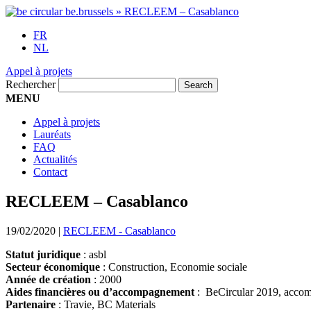
FR
NL
Appel à projets
Rechercher
MENU
Appel à projets
Lauréats
FAQ
Actualités
Contact
RECLEEM – Casablanco
19/02/2020
|
RECLEEM - Casablanco
Statut juridique
: asbl
Secteur économique
: Construction, Economie sociale
Année de création
: 2000
Aides financières ou d’accompagnement
: BeCircular 2019, accomp
Partenaire
: Travie, BC Materials