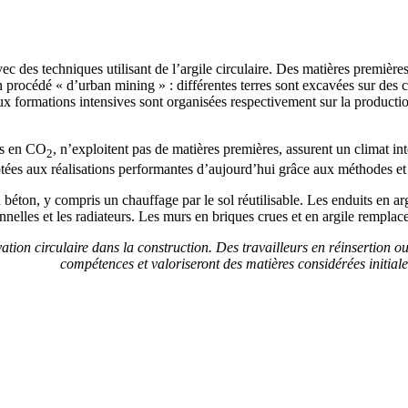
 des techniques utilisant de l’argile circulaire. Des matières premières 
rocédé « d’urban mining » : différentes terres sont excavées sur des chan
Deux formations intensives sont organisées respectivement sur la product
res en CO
, n’exploitent pas de matières premières, assurent un climat inté
2
aptées aux réalisations performantes d’aujourd’hui grâce aux méthodes et
 béton, y compris un chauffage par le sol réutilisable. Les enduits en ar
nnelles et les radiateurs. Les murs en briques crues et en argile rempla
vation circulaire dans la construction. Des travailleurs en réinsertion 
compétences et valoriseront des matières considérées initia