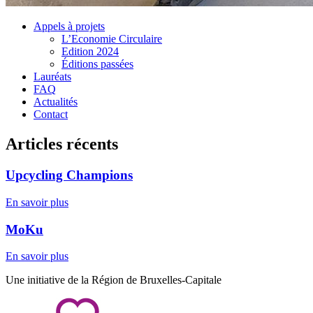
Appels à projets
L’Economie Circulaire
Edition 2024
Éditions passées
Lauréats
FAQ
Actualités
Contact
Articles récents
Upcycling Champions
En savoir plus
MoKu
En savoir plus
Une initiative de la Région de Bruxelles-Capitale