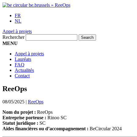
FR
NL
Appel à projets
Rechercher
MENU
Appel à projets
Lauréats
FAQ
Actualités
Contact
ReeOps
08/05/2025
|
ReeOps
Nom du projet :
ReeOps
Entreprise porteuse :
Rinoo SC
Statut juridique :
SC
Aides financières ou d’accompagnement :
BeCircular 2024