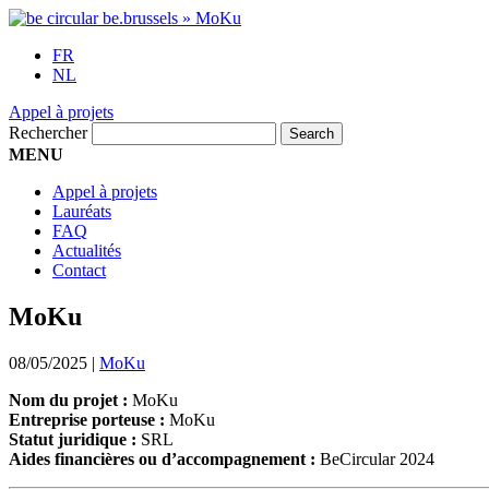
FR
NL
Appel à projets
Rechercher
MENU
Appel à projets
Lauréats
FAQ
Actualités
Contact
MoKu
08/05/2025
|
MoKu
Nom du projet :
MoKu
Entreprise porteuse :
MoKu
Statut juridique :
SRL
Aides financières ou d’accompagnement :
BeCircular 2024