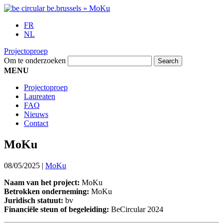
FR
NL
Projectoproep
Om te onderzoeken
MENU
Projectoproep
Laureaten
FAQ
Nieuws
Contact
MoKu
08/05/2025
|
MoKu
Naam van het project:
MoKu
Betrokken onderneming:
MoKu
Juridisch statuut:
bv
Financiële steun of begeleiding:
BeCircular 2024