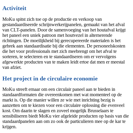
Activ
iteit
MoKu spitst zich toe op de productie en verkoop van
gestandaardiseerde schrijnwerkerijpanelen, gemaakt van het afval
van CLT-panelen. Door de samenvoeging van het houtafval krijgt
het paneel een uniek patroon met houtvezel in alternerende
richtingen. De moeilijkheid bij gerecupereerde materialen is het
gebrek aan standaardisatie bij die elementen. De personeelskosten
die het voor professionals met zich meebrengt om het afval te
sorteren, te selecteren en te standaardiseren om er vervolgens
afgewerkte producten van te maken leidt ertoe dat men er meestal
van afziet.
Het project in de circulaire economie
MoKu streeft ernaar om een circulair paneel aan te bieden in
standaardformaten die overeenkomen met wat momenteel op de
markt is. Op die manier willen ze wie met inrichting bezig is
aanzetten om te kiezen voor een circulaire oplossing die evenveel
kost. Om daarin te slagen en zoveel mogelijk Brusselaars te
sensibiliseren biedt MoKu vier afgeleide producten op basis van die
standaardpanelen aan om zo ook de particulieren mee op de kar te
krijgen.