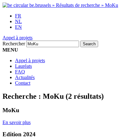
FR
NL
EN
Appel à projets
Rechercher
MENU
Appel à projets
Lauréats
FAQ
Actualités
Contact
Recherche :
MoKu
(2 résultats)
MoKu
En savoir plus
Edition 2024