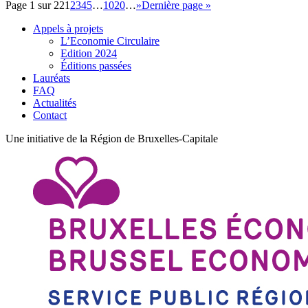
Page 1 sur 22
1
2
3
4
5
…
10
20
…
»
Dernière page »
Appels à projets
L’Economie Circulaire
Edition 2024
Éditions passées
Lauréats
FAQ
Actualités
Contact
Une initiative de la Région de Bruxelles-Capitale