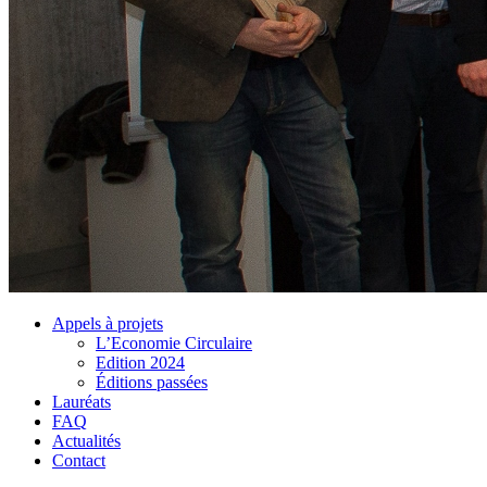
Appels à projets
L’Economie Circulaire
Edition 2024
Éditions passées
Lauréats
FAQ
Actualités
Contact