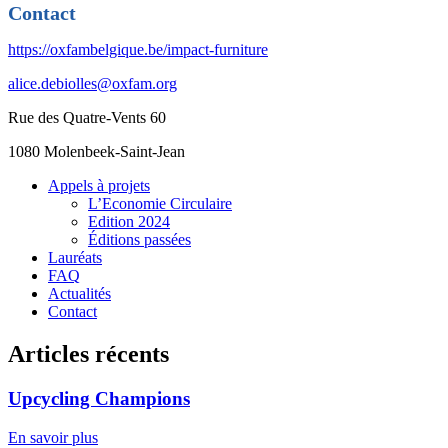
Contact
https://oxfambelgique.be/impact-furniture
alice.debiolles@oxfam.org
Rue des Quatre-Vents 60
1080 Molenbeek-Saint-Jean
Appels à projets
L’Economie Circulaire
Edition 2024
Éditions passées
Lauréats
FAQ
Actualités
Contact
Articles récents
Upcycling Champions
En savoir plus