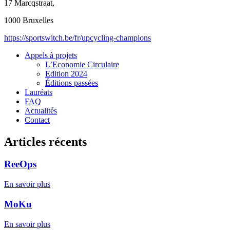
17 Marcqstraat,
1000 Bruxelles
https://sportswitch.be/fr/upcycling-champions
Appels à projets
L’Economie Circulaire
Edition 2024
Éditions passées
Lauréats
FAQ
Actualités
Contact
Articles récents
ReeOps
En savoir plus
MoKu
En savoir plus