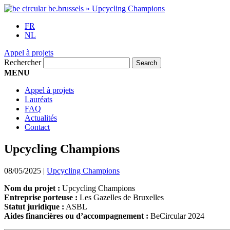
FR
NL
Appel à projets
Rechercher
MENU
Appel à projets
Lauréats
FAQ
Actualités
Contact
Upcycling Champions
08/05/2025
|
Upcycling Champions
Nom du projet :
Upcycling Champions
Entreprise porteuse :
Les Gazelles de Bruxelles
Statut juridique :
ASBL
Aides financières ou d’accompagnement :
BeCircular 2024