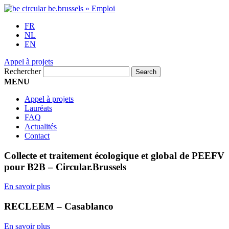
FR
NL
EN
Appel à projets
Rechercher
MENU
Appel à projets
Lauréats
FAQ
Actualités
Contact
Collecte et traitement écologique et global de PEEFV
pour B2B – Circular.Brussels
En savoir plus
RECLEEM – Casablanco
En savoir plus