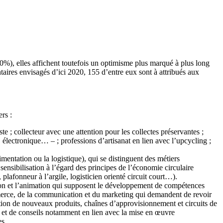
40%), elles affichent toutefois un optimisme plus marqué à plus long
taires envisagés d’ici 2020, 155 d’entre eux sont à attribués aux
ers :
ste ; collecteur avec une attention pour les collectes préservantes ;
 électronique… – ; professions d’artisanat en lien avec l’upcycling ;
limentation ou la logistique), qui se distinguent des métiers
sensibilisation à l’égard des principes de l’économie circulaire
plafonneur à l’argile, logisticien orienté circuit court…).
estion et l’animation qui supposent le développement de compétences
 commerce, de la communication et du marketing qui demandent de revoir
tion de nouveaux produits, chaînes d’approvisionnement et circuits de
et de conseils notamment en lien avec la mise en œuvre
es.