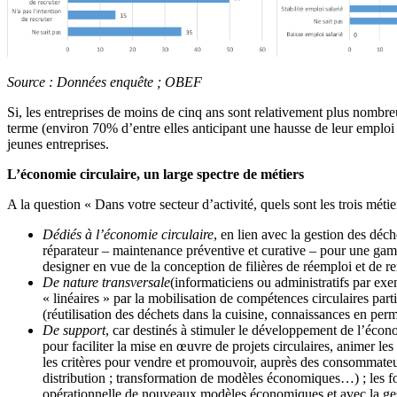
Source : Données enquête ; OBEF
Si, les entreprises de moins de cinq ans sont relativement plus nombre
terme (environ 70% d’entre elles anticipant une hausse de leur emploi s
jeunes entreprises.
L’économie circulaire, un large spectre de métiers
A la question « Dans votre secteur d’activité, quels sont les trois métie
Dédiés à l’économie circulaire
, en lien avec la gestion des déch
réparateur – maintenance préventive et curative – pour une gamme
designer en vue de la conception de filières de réemploi et de 
De nature transversale
(informaticiens ou administratifs par ex
« linéaires » par la mobilisation de compétences circulaires part
(réutilisation des déchets dans la cuisine, connaissances en perm
De support
, car destinés à stimuler le développement de l’écon
pour faciliter la mise en œuvre de projets circulaires, animer le
les critères pour vendre et promouvoir, auprès des consommateu
distribution ; transformation de modèles économiques…) ; les 
opérationnelle de nouveaux modèles économiques et avec la gestio