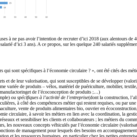
uses à ne pas avoir l’intention de recruter d’ici 2018 (aux alentours de 
alarié d’ici 3 ans). A ce propos, sur les quelque 240 salariés supplémen
rs qui sont spécifiques à l’économie circulaire ? », ont été cités des méti
ets et de leur valorisation, qui sont susceptibles de se développer (valori
 variée de produits – vélos, matériel de puériculture, mobilier, textile,
remanufactoringet de l’écoconception de produits ;…)
emple)
ou spécifiques à l’activité de l’entreprise
(dont la construction, l’a
iculières, à côté des compétences métier qui restent requises, ou par une 
aculture, vente de produits alimentaires bio, ouvrier en écoconstruction, 
omie circulaire, à savoir les métiers en lien avec la coordination, la g
s réseaux et sensibiliser les clients et collaborateurs ; les métiers du
rs, les nouveaux concepts véhiculés par l’économie circulaire (valorisa
fonctions de management pour lesquels des besoins en accompagnement 
n et les ressources humaines, en particulier chez les petites entrepris