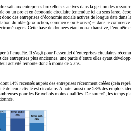
ressait aux entreprises bruxelloises actives dans la gestion des ressourc
ale ou un projet en économie circulaire (entendue ici au sens large, éco
donc des entreprises d’économie sociale actives de longue date dans la g
mentation durable (production, commerce ou Horeca) et dans le commerce 
lectroménagers. Cette base de données étant non-exhaustive, l’enquête en
iciper à l’enquête. Il s’agit pour l’essentiel d’entreprises circulaires
t des entreprises plus anciennes, une partie d’entre elles ayant développé
e leur activité remonte donc à moins de 5 ans.
; dont 14% recensés auprès des entreprises récemment créées (cela repr
lité de leur activité est circulaire. A noter aussi que 53% des emplois 
nombreuses pour les Bruxellois moins qualifiés. De surcroît, les temps 
tionnés.