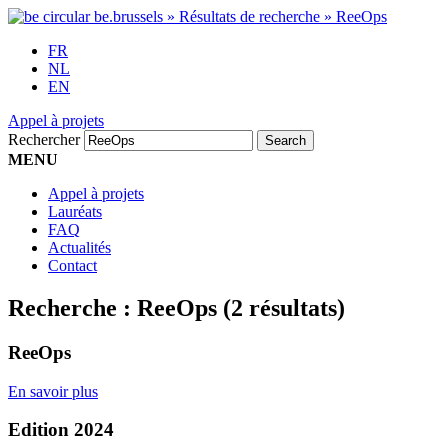
FR
NL
EN
Appel à projets
Rechercher
MENU
Appel à projets
Lauréats
FAQ
Actualités
Contact
Recherche :
ReeOps
(2 résultats)
ReeOps
En savoir plus
Edition 2024