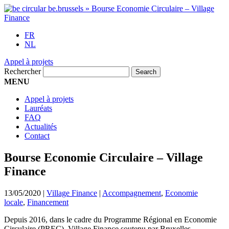
FR
NL
Appel à projets
Rechercher
MENU
Appel à projets
Lauréats
FAQ
Actualités
Contact
Bourse Economie Circulaire – Village
Finance
13/05/2020
|
Village Finance
|
Accompagnement
,
Economie
locale
,
Financement
Depuis 2016, dans le cadre du Programme Régional en Economie
Circulaire (PREC), Village Finance soutenu par Bruxelles