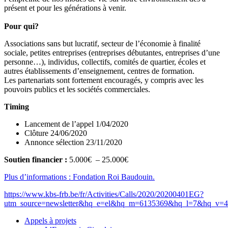
présent et pour les générations à venir.
Pour qui?
Associations sans but lucratif, secteur de l’économie à finalité
sociale, petites entreprises (entreprises débutantes, entreprises d’une
personne…), individus, collectifs, comités de quartier, écoles et
autres établissements d’enseignement, centres de formation.
Les partenariats sont fortement encouragés, y compris avec les
pouvoirs publics et les sociétés commerciales.
Timing
Lancement de l’appel 1/04/2020
Clôture 24/06/2020
Annonce sélection 23/11/2020
Soutien financier :
5.000€ – 25.000€
Plus d’informations : Fondation Roi Baudouin.
https://www.kbs-frb.be/fr/Activities/Calls/2020/20200401EG?
utm_source=newsletter&hq_e=el&hq_m=6135369&hq_l=7&hq_v=4
Appels à projets