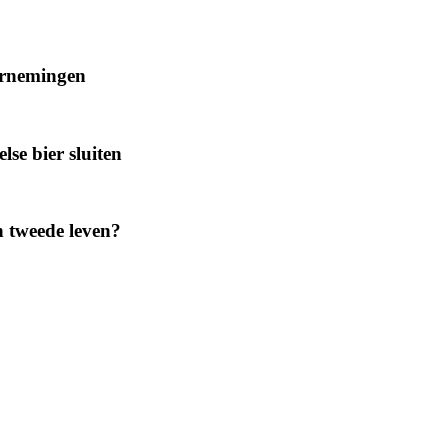
ernemingen
se bier sluiten
n tweede leven?