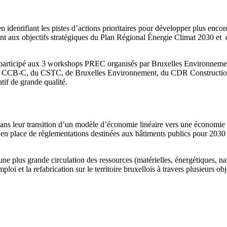
 identifiant les pistes d’actions prioritaires pour développer plus encor
ment aux objectifs stratégiques du Plan Régional Énergie Climat 2030 e
 participé aux 3 workshops PREC organisés par Bruxelles Environnement s
e de la CCB-C, du CSTC, de Bruxelles Environnement, du CDR Constructi
tif de grande qualité.
ans leur transition d’un modèle d’économie linéaire vers une économie ci
e en place de règlementations destinées aux bâtiments publics pour 2030
 une plus grande circulation des ressources (matérielles, énergétiques, n
ploi et la refabrication sur le territoire bruxellois à travers plusieurs ob