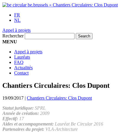
FR
NL
Appel à projets
Rechercher
MENU
Appel à projets
Lauréats
FAQ
Actualités
Contact
Chantiers Circulaires: Clos Dupont
19/09/2017
|
Chantiers Circulaires: Clos Dupont
Statut juridique:
SPRL
Année de création:
2009
Effectif:
17
Aides et accompagnement:
Lauréat Be Circular 2016
Partenaires du projet:
VLA-Architecture