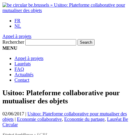
FR
NL
Appel à projets
Rechercher
MENU
Appel à projets
Lauréats
FAQ
Actualités
Contact
Usitoo: Plateforme collaborative pour
mutualiser des objets
02/06/2017
|
Usitoo: Plateforme collaborative pour mutualiser des
objets
|
Economie collaborative
,
Economie du partage
,
Lauréat Be
Circular
Statut juridique :
SCRL