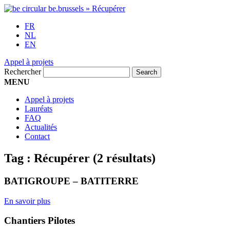
FR
NL
EN
Appel à projets
Rechercher
MENU
Appel à projets
Lauréats
FAQ
Actualités
Contact
Tag :
Récupérer
(2 résultats)
BATIGROUPE – BATITERRE
En savoir plus
Chantiers Pilotes