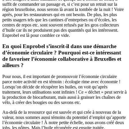
suffit de commander un passage et, si c’est pour un retrait sur la
région bruxelloise, nous serons là avant la tombée de la nuit ! Voire
après, pour les restaurateurs qui en ont besoin. De plus, les plus
petits usagers tels que les cantines d’entreprises ou d’écoles, les
centres de repos etc. sont souvent refusés par les gros collecteurs
d’huile car ils ne produisent pas des quantités qui les intéressent.
Enprobel est là pour combler ce vide.
En quoi Enprobel s’inscrit-il dans une démarche
d’économie circulaire ? Pourquoi est-ce intéressant
de favoriser l’économie collaborative à Bruxelles et
ailleurs ?
Pour nous, il est important de promouvoir l’économie circulaire
parce notre activité en est témoin : écologie rime avec économie !
Lorsqu’on décide de récupérer les huiles, on voit qu’après
traitement, leurs utilisations sont infinies ! Ce « déchet » peut servir à
la production de biocarburant, mais aussi à graisser les chaînes de
vélo, à créer des bougies ou des savons etc.
Au-delà de la ressource qui est sauvée et qui crée à nouveau de la
valeur, nous sommes aussi témoins du potentiel d’emploi qu’apporte
l’économie circulaire ! À notre petite échelle, nous avons créé deux
jobs, les nôtres. Mais l’huile récupérée est ensuite traitée,