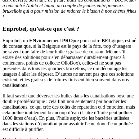
a rencontré Nahla et Imad, un couple de jeunes entrepreneurs
bruxellois qui a pour mission de redorer le blason à nos chères frites
!
Enprobel, qu’est-ce que c’est ?
Enprobel, un
EN
vironnement
PRO
pre pour notre
BEL
gique, est né
du constat que, si la Belgique est le pays de la frite, trop d’usagers
ne savent que faire de leur huile / graisse de cuisson. Même s’il
existe des solutions pour s’en débarrasser durablement (parcs à
conteneurs, points de collecte OlioBox), celles-ci ne sont pas
présentes dans tous les quartiers bruxellois, ce qui décourage les
usagers à aller les déposer. D’autres ne savent pas que ces solutions
existent, et les graisses de fritures finissent bien souvent dans nos
canalisations.
Il faut savoir que déverser les huiles dans les canalisations pose une
double problématique : cela finit non seulement par boucher les
canalisations, ce qui crée des coûts de réparation et d’entretien, mais
cela pollue inutilement beaucoup d’eau (1 litre d’huile peut polluer
1000 litres d’eau). En plus, l’huile asphyxie les bactéries utilisées
dans les stations d’épuration pour assainir l’eau, donc l’eau polluée
est difficile à purifier.