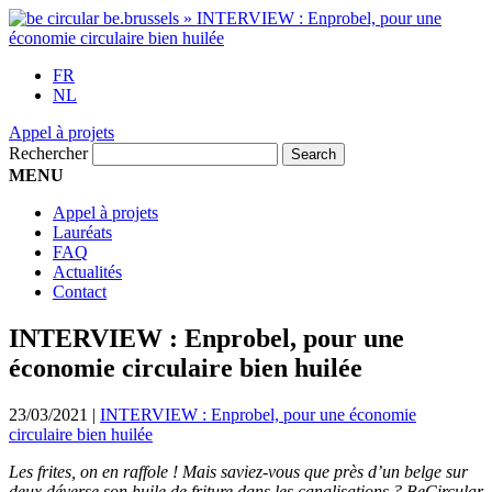
FR
NL
Appel à projets
Rechercher
MENU
Appel à projets
Lauréats
FAQ
Actualités
Contact
INTERVIEW : Enprobel, pour une
économie circulaire bien huilée
23/03/2021
|
INTERVIEW : Enprobel, pour une économie
circulaire bien huilée
Les frites, on en raffole ! Mais saviez-vous que près d’un belge sur
deux déverse son huile de friture dans les canalisations ? BeCircular