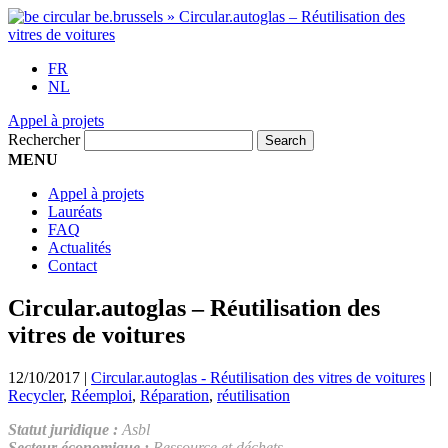
FR
NL
Appel à projets
Rechercher
MENU
Appel à projets
Lauréats
FAQ
Actualités
Contact
Circular.autoglas – Réutilisation des
vitres de voitures
12/10/2017
|
Circular.autoglas - Réutilisation des vitres de voitures
|
Recycler
,
Réemploi
,
Réparation
,
réutilisation
Statut juridique :
Asbl
Secteur économique :
Ressource et déchets