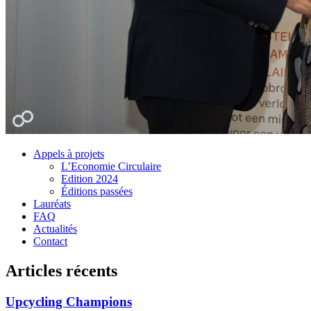
Appels à projets
L’Economie Circulaire
Edition 2024
Éditions passées
Lauréats
FAQ
Actualités
Contact
Articles récents
Upcycling Champions