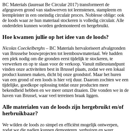
BC Materials (laureaat Be Circular 2017) transformeert de
afgegraven grond van stadswerven tot leemstenen, stampleem en
leempleister in een oneindig circulair proces. Noblesse oblige: ook
de loods waar ze hun materiaal stockeren is volledig circulair. Alle
onderdelen kunnen worden gedemonteerd en hergebruikt.
Hoe kwamen jullie op het idee van de loods?
Nicolas Coeckelberghs
– BC Materials hervaloriseert afvalgronden
van Brusselse bouwprojecten tot leembouwmateriaal. We hadden
een plek nodig om die gronden eerst tijdelijk te stockeren, te
verwerken en op te slaan voor de verkoop. Vanuit milieustandpunt
vinden onze activiteiten best in Brussel plaats, zodat we een lokaal
product kunnen maken, dicht bij onze grondstof. Maar het huren
van een grond of een loods is hier vrij duur. Daarom zochten we een
tijdelijke, goedkope oplossing totdat onze producten meer
bekendheid hebben en we meer omzet draaien. Die vonden we in de
haven van Brussel, waar veel terreinen braak liggen.
Alle materialen van de loods zijn hergebruikt en/of
herbruikbaar?
We wilden de loods zo simpel en efficiënt mogelijk ontwerpen,
zodat we die nadien kunnen demonteren, verhuizen en weer