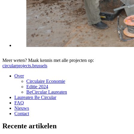
Meer weten? Maak kennis met alle projecten op:
circularprojects.brussels
Over
Circulaire Economie
Editie 2024
BeCircular Laureaten
Laureaten Be Circular
FAQ
Nieuws
Contact
Recente artikelen