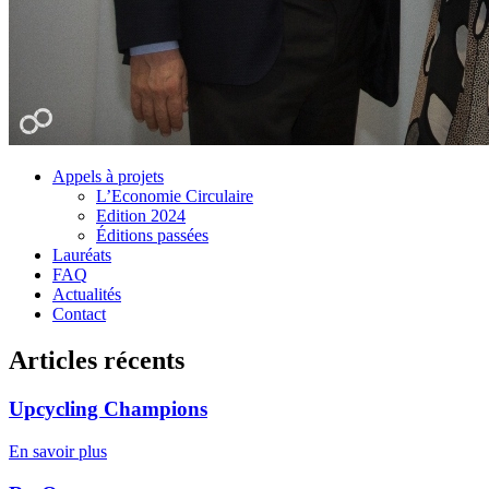
Appels à projets
L’Economie Circulaire
Edition 2024
Éditions passées
Lauréats
FAQ
Actualités
Contact
Articles récents
Upcycling Champions
En savoir plus