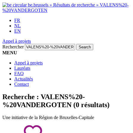
FR
NL
EN
Appel à projets
Rechercher
MENU
Appel à projets
Lauréats
FAQ
Actualités
Contact
Recherche :
VALENS%20-
%20VANDERGOTEN
(0 résultats)
Une initiative de la Région de Bruxelles-Capitale