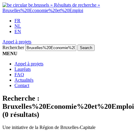
FR
NL
EN
Appel à projets
Rechercher
MENU
Appel à projets
Lauréats
FAQ
Actualités
Contact
Recherche :
Bruxelles%20Economie%20et%20Emploi
(0 résultats)
Une initiative de la Région de Bruxelles-Capitale