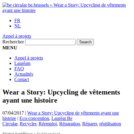
FR
NL
Appel à projets
Rechercher
MENU
Appel à projets
Lauréats
FAQ
Actualités
Contact
Wear a Story: Upcycling de vêtements
ayant une histoire
07/04/2017
|
Wear a Story: Upcycling de vêtements ayant une
histoire
|
Eco-conception
,
Lauréat Be
Circular
,
Recycler
,
Réemploi
,
Réparation
,
Réparer
,
réutilisation
Statut juridique :
Indépendant