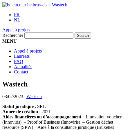
FR
NL
Appel à projets
Rechercher
MENU
Appel à projets
Lauréats
FAQ
Actualités
Contact
Wastech
03/02/2023
|
Wastech
Statut juridique
: SRL
Année de création
: 2021
Aides financières ou d’accompagnement
: Innovation voucher
(Innoviris) – Proof of Business (Innoviris) – Gestion déchet
ressource (SPW) – Aide à la consultance juridique (Bruxelles