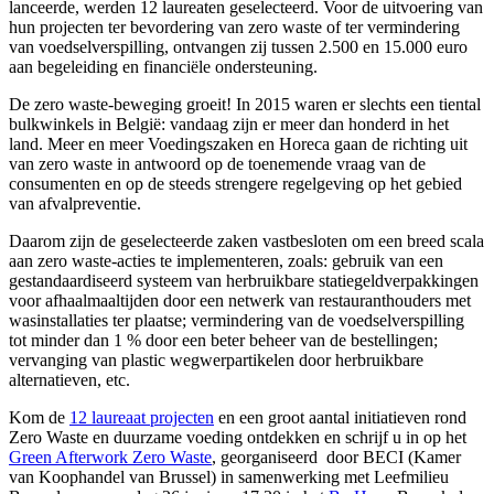
lanceerde, werden 12 laureaten geselecteerd. Voor de uitvoering van
hun projecten ter bevordering van zero waste of ter vermindering
van voedselverspilling, ontvangen zij tussen 2.500 en 15.000 euro
aan begeleiding en financiële ondersteuning.
De zero waste-beweging groeit! In 2015 waren er slechts een tiental
bulkwinkels in België: vandaag zijn er meer dan honderd in het
land. Meer en meer Voedingszaken en Horeca gaan de richting uit
van zero waste in antwoord op de toenemende vraag van de
consumenten en op de steeds strengere regelgeving op het gebied
van afvalpreventie.
Daarom zijn de geselecteerde zaken vastbesloten om een breed scala
aan zero waste-acties te implementeren, zoals: gebruik van een
gestandaardiseerd systeem van herbruikbare statiegeldverpakkingen
voor afhaalmaaltijden door een netwerk van restauranthouders met
wasinstallaties ter plaatse; vermindering van de voedselverspilling
tot minder dan 1 % door een beter beheer van de bestellingen;
vervanging van plastic wegwerpartikelen door herbruikbare
alternatieven, etc.
Kom de
12 laureaat projecten
en een groot aantal initiatieven rond
Zero Waste en duurzame voeding ontdekken en schrijf u in op het
Green Afterwork Zero Waste
, georganiseerd door BECI (Kamer
van Koophandel van Brussel) in samenwerking met Leefmilieu