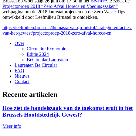
Brussel op woensdag 26 juni om 17:30 in het
Be-Here
. Bezoek de
Projectoproep 2018 “Zero Afval Horeca en Voedingszaken”
webpagina om de 2018 laureaatprojecten en de Zero Waste Tips
ontwikkeld door Leefmilieu Brussel te ontdekken.
https://leefmilieu.brussels/themas/afval-grondstof/strategie-en-acties-
van-het-gewest/projectoproep-2018-zero-afval-horeca-en
Over
Circulaire Economie
Editie 2024
BeCircular Laureaten
Laureaten Be Circular
FAQ
Nieuws
Contact
Recente artikelen
Hoe ziet de handelszaak van de toekomst eruit in het
Brussels Hoofdstedelijk Gewest?
Meer info