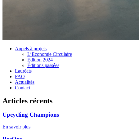
Appels à projets
L’Economie Circulaire
Edition 2024
Éditions passées
Lauréats
FAQ
Actualités
Contact
Articles récents
Upcycling Champions
En savoir plus
ReeOps