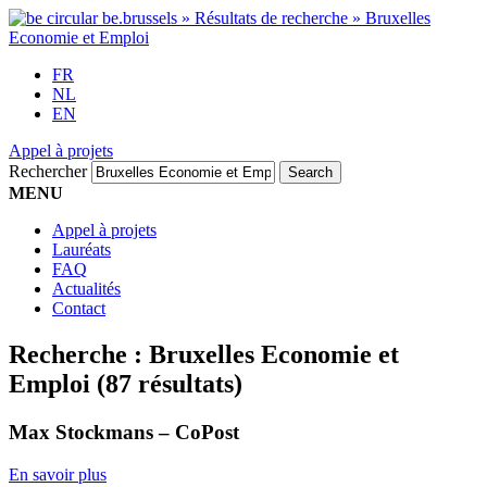
FR
NL
EN
Appel à projets
Rechercher
MENU
Appel à projets
Lauréats
FAQ
Actualités
Contact
Recherche :
Bruxelles Economie et
Emploi
(87 résultats)
Max Stockmans – CoPost
En savoir plus