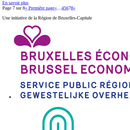
En savoir plus
Page 7 sur 8
« Première page
«
…
4
5
6
7
8
»
Une initiative de la Région de Bruxelles-Capitale