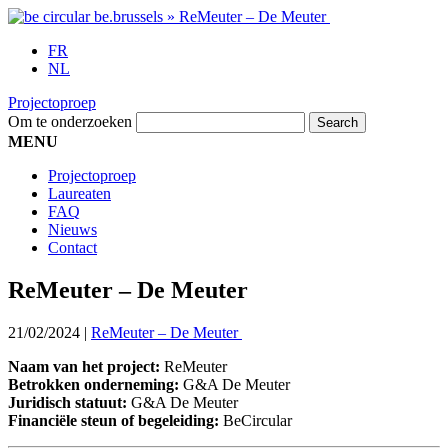
FR
NL
Projectoproep
Om te onderzoeken
MENU
Projectoproep
Laureaten
FAQ
Nieuws
Contact
ReMeuter – De Meuter
21/02/2024
|
ReMeuter – De Meuter
Naam van het project:
ReMeuter
Betrokken onderneming:
G&A De Meuter
Juridisch statuut:
G&A De Meuter
Financiële steun of begeleiding:
BeCircular