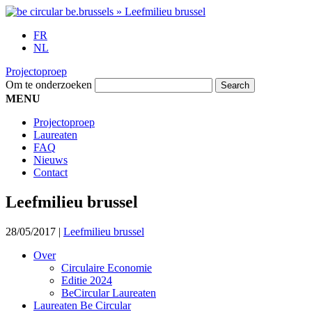
FR
NL
Projectoproep
Om te onderzoeken
MENU
Projectoproep
Laureaten
FAQ
Nieuws
Contact
Leefmilieu brussel
28/05/2017
|
Leefmilieu brussel
Over
Circulaire Economie
Editie 2024
BeCircular Laureaten
Laureaten Be Circular