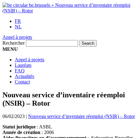
FR
NL
Appel à projets
Rechercher
MENU
Appel à projets
Lauréats
FAQ
Actualités
Contact
Nouveau service d’inventaire réemploi
(NSIR) – Rotor
06/02/2023
|
Nouveau service d’inventaire réemploi (NSIR) – Rotor
Statut juridique
: ASBL
Année de création
: 2006
Aides financières ou d’accompagnement
: Subvention Bruxelles-