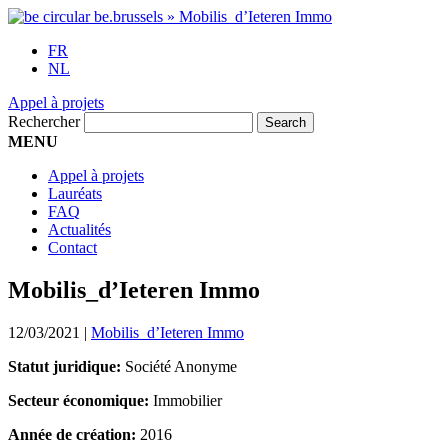
FR
NL
Appel à projets
Rechercher
MENU
Appel à projets
Lauréats
FAQ
Actualités
Contact
Mobilis_d’Ieteren Immo
12/03/2021
|
Mobilis_d’Ieteren Immo
Statut juridique:
Société Anonyme
Secteur économique:
Immobilier
Année de création:
2016