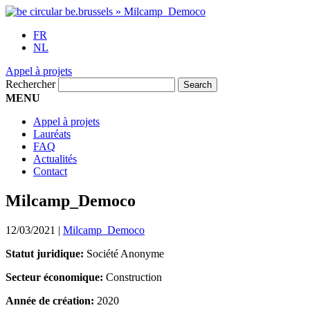
FR
NL
Appel à projets
Rechercher
MENU
Appel à projets
Lauréats
FAQ
Actualités
Contact
Milcamp_Democo
12/03/2021
|
Milcamp_Democo
Statut juridique:
Société Anonyme
Secteur économique:
Construction
Année de création:
2020