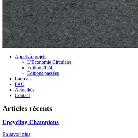
Appels à projets
L’Economie Circulaire
Edition 2024
Éditions passées
Lauréats
FAQ
Actualités
Contact
Articles récents
Upcycling Champions
En savoir plus