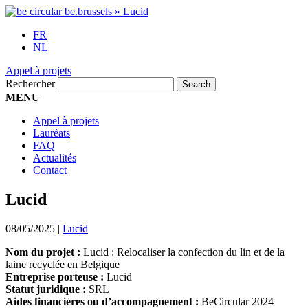
FR
NL
Appel à projets
Rechercher
MENU
Appel à projets
Lauréats
FAQ
Actualités
Contact
Lucid
08/05/2025
|
Lucid
Nom du projet :
Lucid : Relocaliser la confection du lin et de la
laine recyclée en Belgique
Entreprise porteuse :
Lucid
Statut juridique :
SRL
Aides financières ou d’accompagnement :
BeCircular 2024