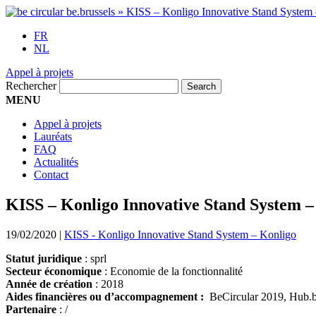
FR
NL
Appel à projets
Rechercher
MENU
Appel à projets
Lauréats
FAQ
Actualités
Contact
KISS – Konligo Innovative Stand System –
19/02/2020
|
KISS - Konligo Innovative Stand System – Konligo
Statut juridique
: sprl
Secteur économique
: Economie de la fonctionnalité
Année de création
: 2018
Aides financières ou d’accompagnement :
BeCircular 2019, Hub.bru
Partenaire
: /