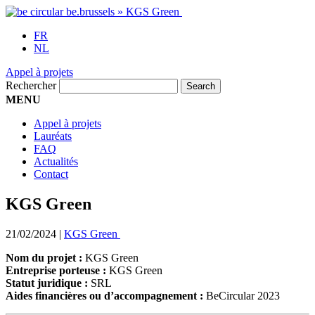
FR
NL
Appel à projets
Rechercher
MENU
Appel à projets
Lauréats
FAQ
Actualités
Contact
KGS Green
21/02/2024
|
KGS Green
Nom du projet :
KGS Green
Entreprise porteuse :
KGS Green
Statut juridique :
SRL
Aides financières ou d’accompagnement :
BeCircular 2023