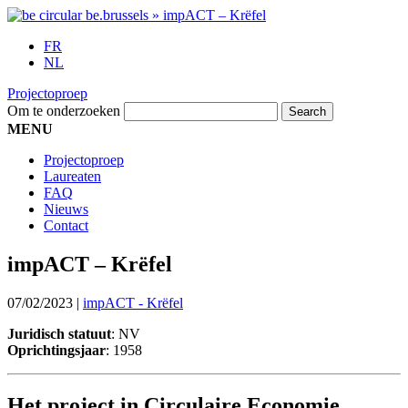
FR
NL
Projectoproep
Om te onderzoeken
MENU
Projectoproep
Laureaten
FAQ
Nieuws
Contact
impACT – Krëfel
07/02/2023
|
impACT - Krëfel
Juridisch statuut
: NV
Oprichtingsjaar
: 1958
Het project in Circulaire Economie