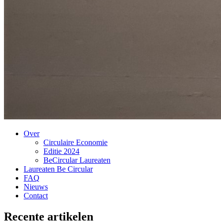
Over
Circulaire Economie
Editie 2024
BeCircular Laureaten
Laureaten Be Circular
FAQ
Nieuws
Contact
Recente artikelen