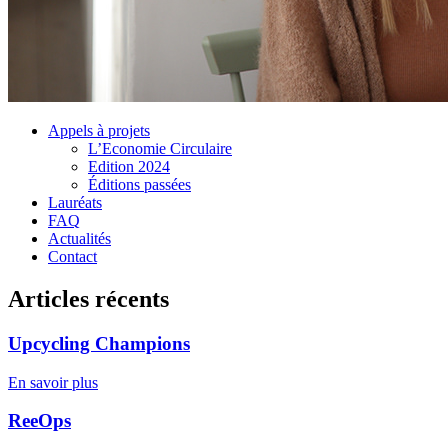
Appels à projets
L’Economie Circulaire
Edition 2024
Éditions passées
Lauréats
FAQ
Actualités
Contact
Articles récents
Upcycling Champions
En savoir plus
ReeOps