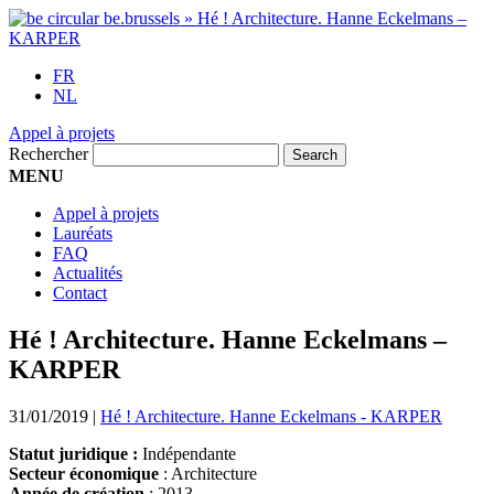
FR
NL
Appel à projets
Rechercher
MENU
Appel à projets
Lauréats
FAQ
Actualités
Contact
Hé ! Architecture. Hanne Eckelmans –
KARPER
31/01/2019
|
Hé ! Architecture. Hanne Eckelmans - KARPER
Statut juridique :
Indépendante
Secteur économique
: Architecture
Année de création
: 2013