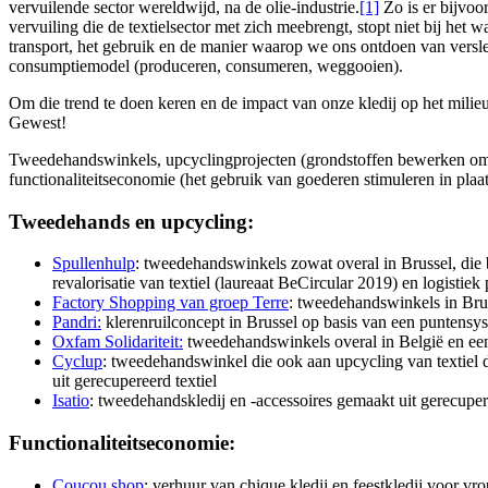
vervuilende sector wereldwijd, na de olie-industrie.
[1]
Zo is er bijvoo
vervuiling die de textielsector met zich meebrengt, stopt niet bij het
transport, het gebruik en de manier waarop we ons ontdoen van verslet
consumptiemodel (produceren, consumeren, weggooien).
Om die trend te doen keren en de impact van onze kledij op het milieu 
Gewest!
Tweedehandswinkels, upcyclingprojecten (grondstoffen bewerken om z
functionaliteitseconomie (het gebruik van goederen stimuleren in pl
Tweedehands en upcycling:
Spullenhulp
: tweedehandswinkels zowat overal in Brussel, die
revalorisatie van textiel (laureaat BeCircular 2019) en logistiek 
Factory Shopping van groep Terre
: tweedehandswinkels in Brus
Pandri:
klerenruilconcept in Brussel op basis van een puntensys
Oxfam Solidariteit:
tweedehandswinkels overal in België en ee
Cyclup
: tweedehandswinkel die ook aan upcycling van textiel 
uit gerecupereerd textiel
Isatio
: tweedehandskledij en -accessoires gemaakt uit gerecupe
Functionaliteitseconomie:
Coucou shop
: verhuur van chique kledij en feestkledij voor v