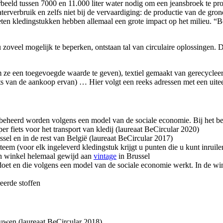
rbeeld tussen 7000 en 11.000 liter water nodig om een jeansbroek te 
 waterverbruik en zelfs niet bij de vervaardiging: de productie van de g
en kledingstukken hebben allemaal een grote impact op het milieu. “Bove
zoveel mogelijk te beperken, ontstaan tal van circulaire oplossingen. Da
e een toegevoegde waarde te geven), textiel gemaakt van gerecycleerd
aats van de aankoop ervan) … Hier volgt een reeks adressen met een u
 beheerd worden volgens een model van de sociale economie. Bij het be
per fiets voor het transport van kledij (laureaat BeCircular 2020)
sel en in de rest van België (laureaat BeCircular 2017)
teem (voor elk ingeleverd kledingstuk krijgt u punten die u kunt inruil
n winkel helemaal gewijd aan
vintage
in Brussel
doet en die volgens een model van de sociale economie werkt. In de wi
reerde stoffen
rouwen (laureaat BeCircular 2018)