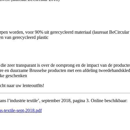
rpen worden, voor 90% uit gerecycleerd materiaal (laureaat BeCircula
n van gerecycleerd plastic
ie zeer transparant is over de oorsprong en de impact van de producte
laire en duurzame Brusselse producten met een afdeling tweedehandskled
ijke geschenken
cht naar uw lenteoutfits!
ans l’industrie textile’, september 2018, pagina 3. Online beschikbaar:
us-textile-sept-2018.pdf