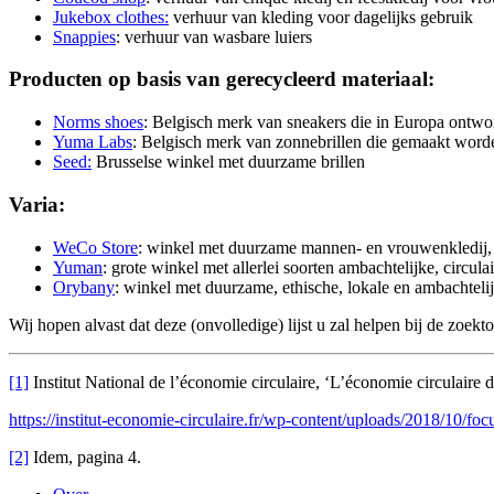
Jukebox clothes:
verhuur van kleding voor dagelijks gebruik
Snappies
: verhuur van wasbare luiers
Producten op basis van gerecycleerd materiaal:
Norms shoes
: Belgisch merk van sneakers die in Europa ontwo
Yuma Labs
: Belgisch merk van zonnebrillen die gemaakt worde
Seed:
Brusselse winkel met duurzame brillen
Varia:
WeCo Store
: winkel met duurzame mannen- en vrouwenkledij, d
Yuman
: grote winkel met allerlei soorten ambachtelijke, circu
Orybany
: winkel met duurzame, ethische, lokale en ambachtel
Wij hopen alvast dat deze (onvolledige) lijst u zal helpen bij de zoekto
[1]
Institut National de l’économie circulaire, ‘L’économie circulaire d
https://institut-economie-circulaire.fr/wp-content/uploads/2018/10/foc
[2]
Idem, pagina 4.