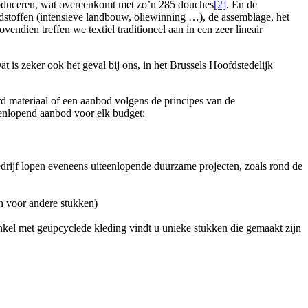
produceren, wat overeenkomt met zo’n 285 douches
[2]
. En de
rondstoffen (intensieve landbouw, oliewinning …), de assemblage, het
ndien treffen we textiel traditioneel aan in een zeer lineair
t is zeker ook het geval bij ons, in het Brussels Hoofdstedelijk
 materiaal of een aanbod volgens de principes van de
iteenlopend aanbod voor elk budget:
drijf lopen eveneens uiteenlopende duurzame projecten, zoals rond de
en voor andere stukken)
nkel met geüpcyclede kleding vindt u unieke stukken die gemaakt zijn