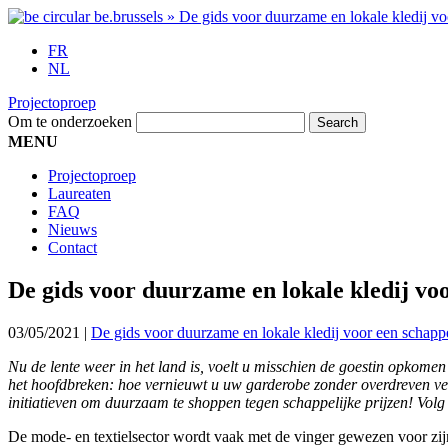
FR
NL
Projectoproep
Om te onderzoeken
MENU
Projectoproep
Laureaten
FAQ
Nieuws
Contact
De gids voor duurzame en lokale kledij voo
03/05/2021
|
De gids voor duurzame en lokale kledij voor een schappel
Nu de lente weer in het land is, voelt u misschien de goestin opkome
het hoofdbreken: hoe vernieuwt u uw garderobe zonder overdreven vee
initiatieven om duurzaam te shoppen tegen schappelijke prijzen! Volg
De mode- en textielsector wordt vaak met de vinger gewezen voor zijn